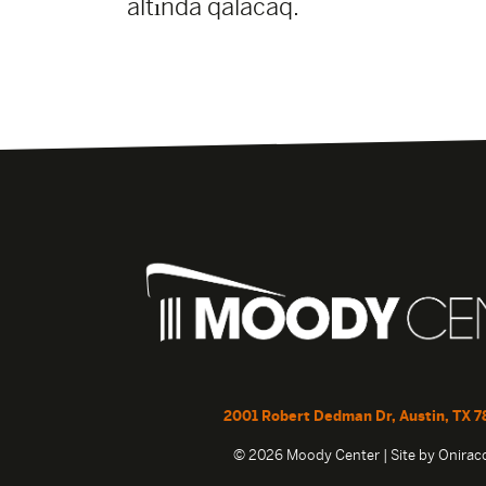
altında qalacaq.
2001 Robert Dedman Dr, Austin, TX 7
© 2026 Moody Center | Site by
Onira