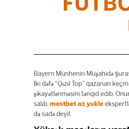
FUTBO
Bayern Münhenin Müşahidə Şurası
İki dəfə “Qızıl Top” qazanan keç
şikayətlənməsini tənqid edib. Onun
salıb.
mostbet az yukle
ekspertlə
də sadə deyil.