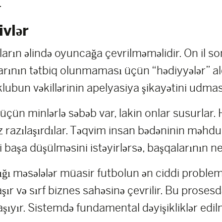
.
ivlər
nların əlində oyuncağa çevrilməməlidir. On il s
rının tətbiq olunmaması üçün “hədiyyələr” ald
klubun vəkillərinin apelyasiya şikayətini udması 
i üçün minlərlə səbəb var, lakin onlar susurla
razılaşırdılar. Təqvim insan bədəninin məhdudi
i başa düşülməsini istəyirlərsə, başqalarının n
ğı məsələlər müasir futbolun ən ciddi probleml
ır və sırf biznes sahəsinə çevrilir. Bu proses
şıyır. Sistemdə fundamental dəyişikliklər edil