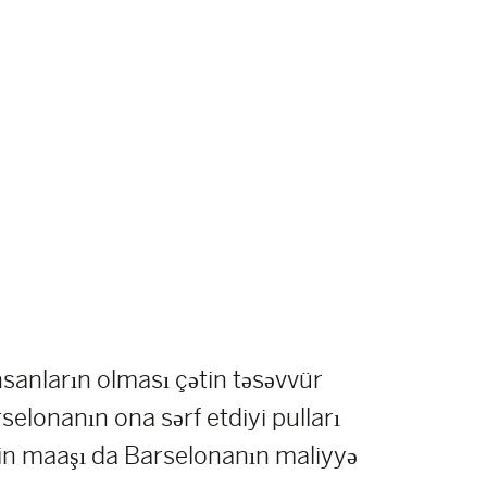
nsanların olması çətin təsəvvür
arselonanın ona sərf etdiyi pulları
in maaşı da Barselonanın maliyyə