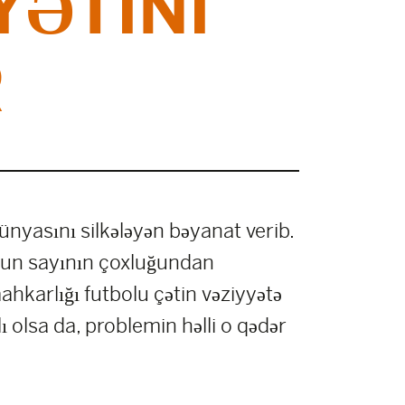
YƏTINI
R
asını silkələyən bəyanat verib.
oyun sayının çoxluğundan
ahkarlığı futbolu çətin vəziyyətə
ı olsa da, problemin həlli o qədər