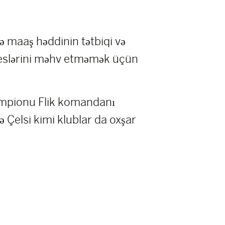
ə maaş həddinin tətbiqi və
zneslərini məhv etməmək üçün
 çempionu Flik komandanı
 Çelsi kimi klublar da oxşar