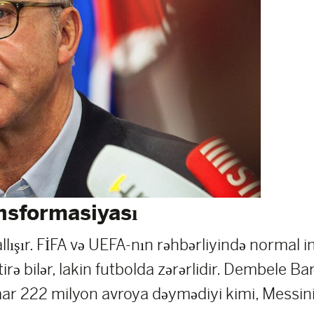
ansformasiyası
lışır. FİFA və UEFA-nın rəhbərliyində normal i
tirə bilər, lakin futbolda zərərlidir. Dembele B
mar 222 milyon avroya dəymədiyi kimi, Messin