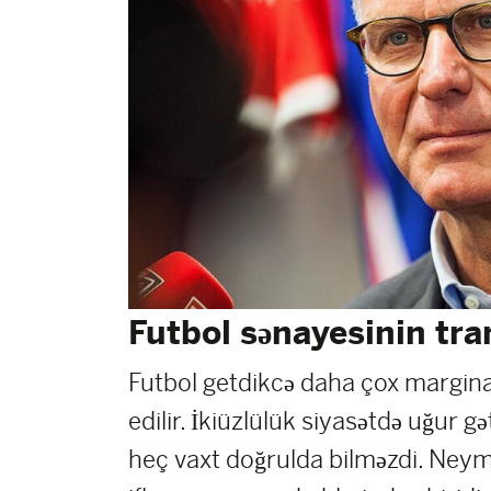
Futbol sənayesinin tr
Futbol getdikcə daha çox marginal
edilir. İkiüzlülük siyasətdə uğur gə
heç vaxt doğrulda bilməzdi. Ney