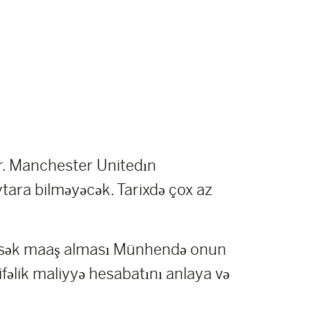
r. Manchester Unitedın
ytara bilməyəcək. Tarixdə çox az
üksək maaş alması Münhendə onun
fəlik maliyyə hesabatını anlaya və