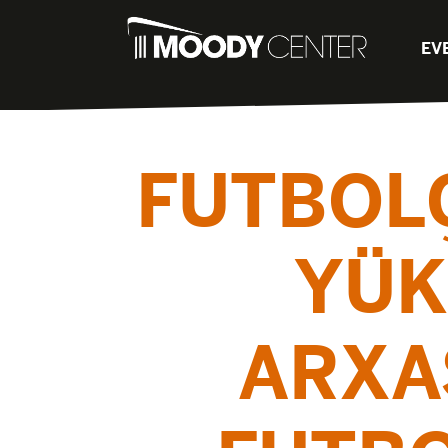
EV
FUTBOL
YÜK
ARXA