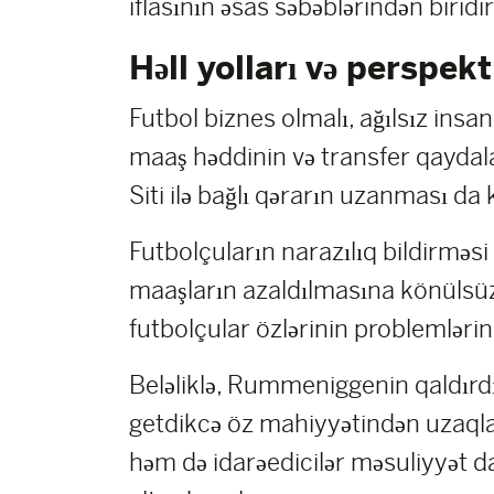
iflasının əsas səbəblərindən biridir
Həll yolları və perspekt
Futbol biznes olmalı, ağılsız insa
maaş həddinin və transfer qaydala
Siti ilə bağlı qərarın uzanması da 
Futbolçuların narazılıq bildirməs
maaşların azaldılmasına könülsüz 
futbolçular özlərinin problemlərin
Beləliklə, Rummeniggenin qaldırdı
getdikcə öz mahiyyətindən uzaqlaş
həm də idarəedicilər məsuliyyət da