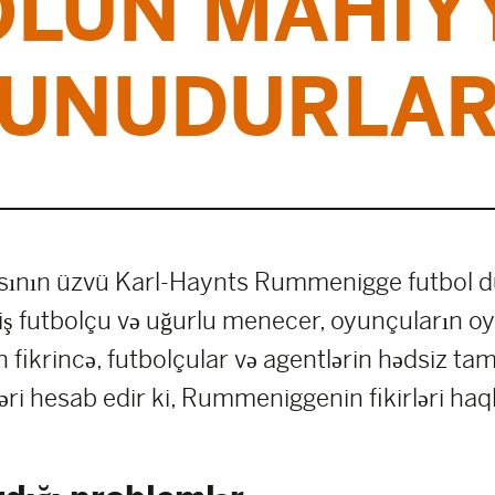
LUN MAHIY
UNUDURLA
nın üzvü Karl-Haynts Rummenigge futbol düny
miş futbolçu və uğurlu menecer, oyunçuların 
 fikrincə, futbolçular və agentlərin hədsiz tam
ri hesab edir ki, Rummeniggenin fikirləri haql