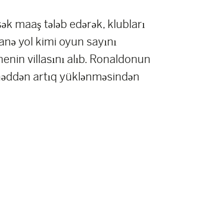
ək maaş tələb edərək, klubları
anə yol kimi oyun sayını
enin villasını alıb. Ronaldonun
 həddən artıq yüklənməsindən