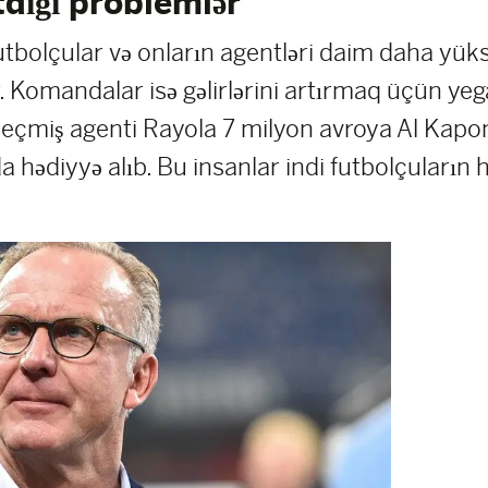
dığı problemlər
bolçular və onların agentləri daim daha yüks
. Komandalar isə gəlirlərini artırmaq üçün yeg
eçmiş agenti Rayola 7 milyon avroya Al Kapon
 hədiyyə alıb. Bu insanlar indi futbolçuların