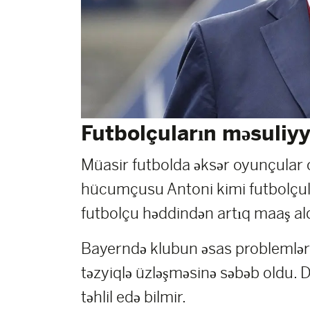
Futbolçuların məsuliyyə
Müasir futbolda əksər oyunçular 
hücumçusu Antoni kimi futbolçular
futbolçu həddindən artıq maaş aldı
Bayerndə klubun əsas problemlər
təzyiqlə üzləşməsinə səbəb oldu. 
təhlil edə bilmir.