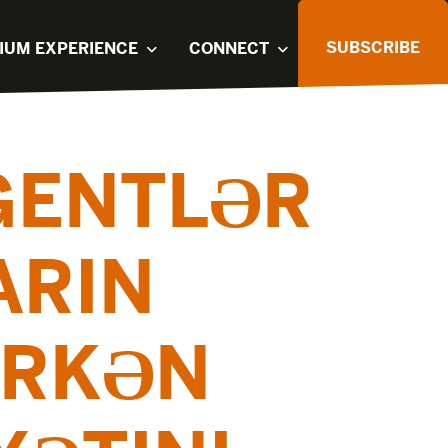
SUBSCRIBE
IUM EXPERIENCE
CONNECT
GENTLƏR
ARIN
ARKƏN