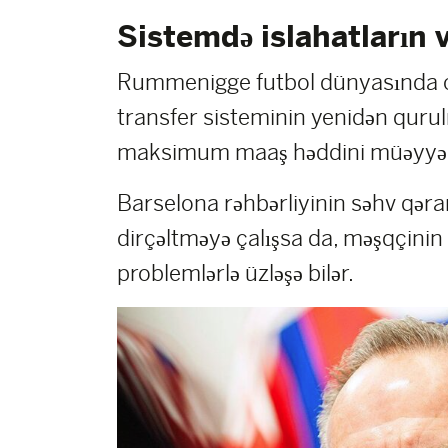
Sistemdə islahatların v
Rummenigge futbol dünyasında cidd
transfer sisteminin yenidən qurul
maksimum maaş həddini müəyyən 
Barselona rəhbərliyinin səhv qəra
dirçəltməyə çalışsa da, məşqçinin
problemlərlə üzləşə bilər.