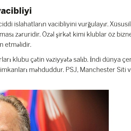
acibliyi
i islahatların vacibliyini vurğulayır. Xüsusil
ması zəruridir. Özəl şirkət kimi klublar öz bi
etməlidir.
rları klubu çətin vəziyyətə salıb. İndi dünya
 imkanları məhduddur. PSJ, Manchester Siti və