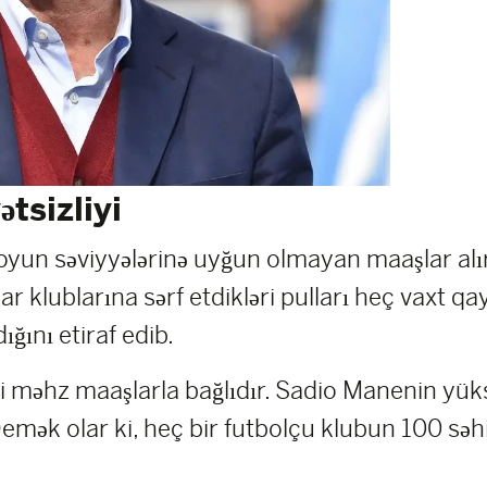
tsizliyi
oyun səviyyələrinə uyğun olmayan maaşlar alı
 klublarına sərf etdikləri pulları heç vaxt qa
ğını etiraf edib.
i məhz maaşlarla bağlıdır. Sadio Manenin y
Demək olar ki, heç bir futbolçu klubun 100 səhi