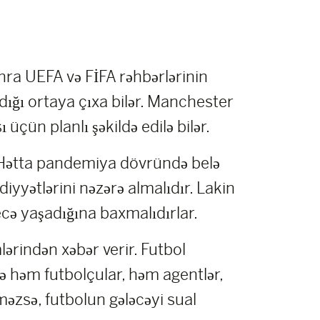
onra UEFA və FİFA rəhbərlərinin
ığı ortaya çıxa bilər. Manchester
üçün planlı şəkildə edilə bilər.
r. Hətta pandemiya dövründə belə
yyətlərini nəzərə almalıdır. Lakin
ecə yaşadığına baxmalıdırlar.
ərindən xəbər verir. Futbol
də həm futbolçular, həm agentlər,
məzsə, futbolun gələcəyi sual