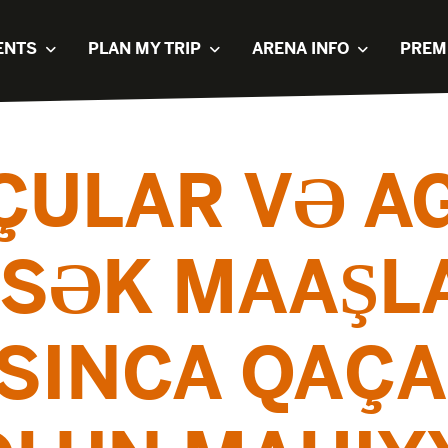
ENTS
PLAN MY TRIP
ARENA INFO
PREM
ÇULAR VƏ A
SƏK MAAŞL
SINCA QAÇ