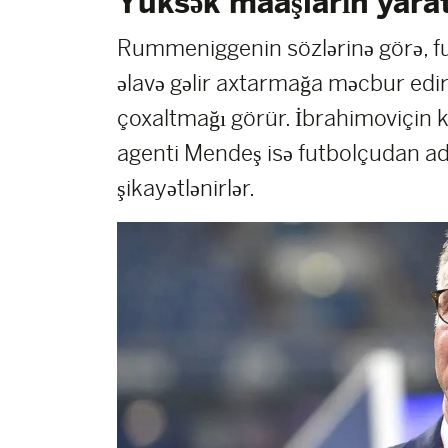
Yüksək maaşların yarat
Rummeniggenin sözlərinə görə, fut
əlavə gəlir axtarmağa məcbur edir
çoxaltmağı görür. İbrahimoviçin k
agenti Mendeş isə futbolçudan ada
şikayətlənirlər.